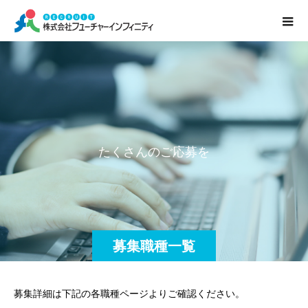
た
く
さ
ん
の
ご
応
募
を
募集職種一覧
募集詳細は下記の各職種ページよりご確認ください。