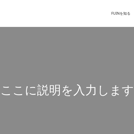
FUINを知る
こ
こ
に
説
明
を
入
力
し
ま
す